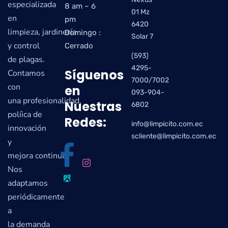
especializada
8 am – 6
01 Mz
en
pm
6420
limpieza, jardinería
Domingo :
Solar 7
y control
Cerrado
(593)
de plagas.
4295-
Síguenos
Contamos
7000/7002
con
en
093-904-
una profesionalidad,
Nuestras
6802
políica de
Redes:
info@limpicito.com.ec
innovación
scliente@limpicito.com.ec
y
mejora continua.
Nos
adaptamos
periódicamente
a
la demanda