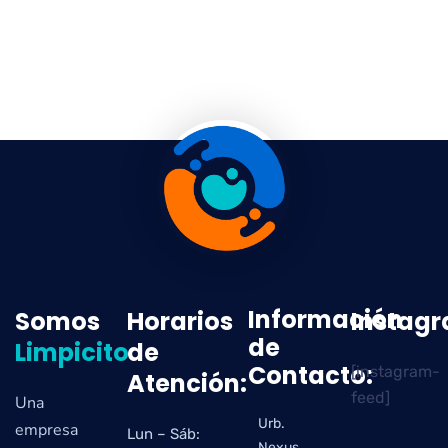
Información
Somos
Horarios
Instag
de
Limpicito
de
Contacto:
[instagram-
Atención:
feed]
Una
Urb.
empresa
Lun – Sáb:
Nexus