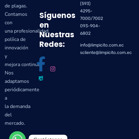
(593)
de plagas.
4295-
Síguenos
Contamos
7000/7002
con
en
093-904-
una profesionalidad,
Nuestras
6802
políica de
Redes:
info@limpicito.com.ec
innovación
scliente@limpicito.com.ec
y
mejora continua.
Nos
adaptamos
periódicamente
a
la demanda
del
mercado.