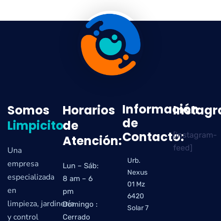
Información
Somos
Horarios
Instag
de
Limpicito
de
Contacto:
[instagram-
Atención:
feed]
Una
Urb.
empresa
Lun – Sáb:
Nexus
especializada
8 am – 6
01 Mz
en
pm
6420
limpieza, jardinería
Domingo :
Solar 7
y control
Cerrado