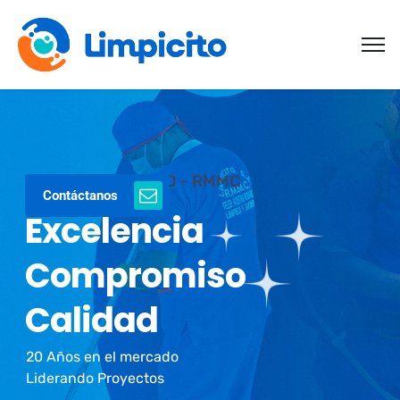
LIMPICITO - RMMC
Contáctanos
E
x
c
e
l
e
n
c
i
a
C
o
m
p
r
o
m
i
s
o
C
a
l
i
d
a
d
20 Años en el mercado
Liderando Proyectos