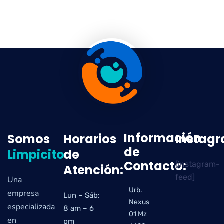
Información
Somos
Horarios
Instag
de
Limpicito
de
Contacto:
[instagram-
Atención:
feed]
Una
Urb.
empresa
Lun – Sáb:
Nexus
especializada
8 am – 6
01 Mz
en
pm