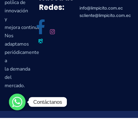
políica de
Redes:
info@limpicito.com.ec
innovación
scliente@limpicito.com.ec
y
mejora continua.
Nos
adaptamos
periódicamente
a
la demanda
del
mercado.
Contáctanos
Contáctanos
© Limpicito S.A. 2022. Todos los Derechos Reservados |
Desarrollado por el
Estudio Estratégico Creativo
Colmena-Design S.A.