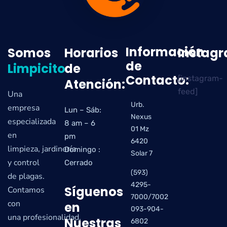
Información
Somos
Horarios
Instag
de
Limpicito
de
Contacto:
[instagram-
Atención:
feed]
Una
Urb.
empresa
Lun – Sáb:
Nexus
especializada
8 am – 6
01 Mz
en
pm
6420
limpieza, jardinería
Domingo :
Solar 7
y control
Cerrado
(593)
de plagas.
4295-
Síguenos
Contamos
7000/7002
con
en
093-904-
una profesionalidad,
Nuestras
6802