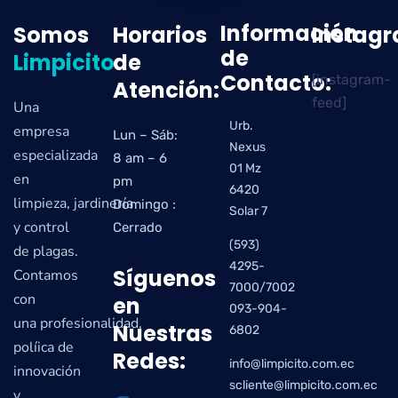
Información
Somos
Horarios
Instag
de
Limpicito
de
Contacto:
[instagram-
Atención:
feed]
Una
Urb.
empresa
Lun – Sáb:
Nexus
especializada
8 am – 6
01 Mz
en
pm
6420
limpieza, jardinería
Domingo :
Solar 7
y control
Cerrado
(593)
de plagas.
4295-
Síguenos
Contamos
7000/7002
con
en
093-904-
una profesionalidad,
Nuestras
6802
políica de
Redes:
info@limpicito.com.ec
innovación
scliente@limpicito.com.ec
y