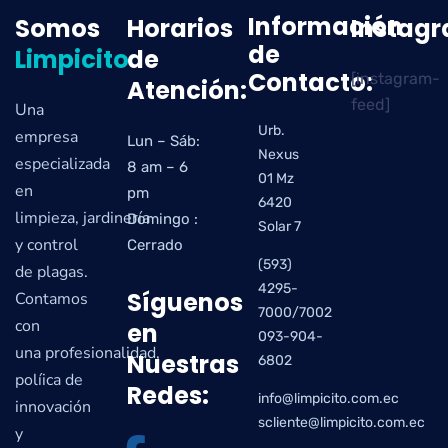
Información
Somos
Horarios
Instag
de
Limpicito
de
Contacto:
[instagram-
Atención:
feed]
Una
Urb.
empresa
Lun – Sáb:
Nexus
especializada
8 am – 6
01 Mz
en
pm
6420
limpieza, jardinería
Domingo :
Solar 7
y control
Cerrado
(593)
de plagas.
4295-
Síguenos
Contamos
7000/7002
con
en
093-904-
una profesionalidad,
Nuestras
6802
políica de
Redes:
info@limpicito.com.ec
innovación
scliente@limpicito.com.ec
y