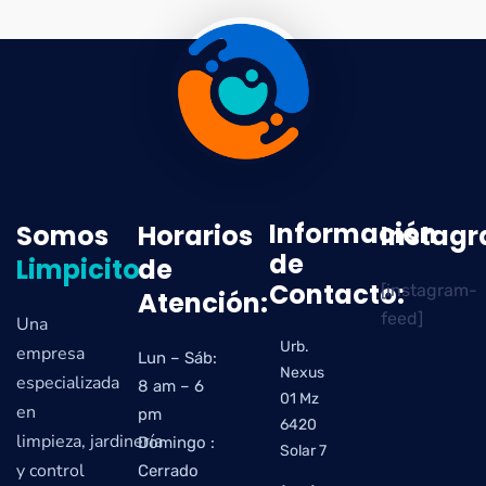
Información
Somos
Horarios
Instag
de
Limpicito
de
Contacto:
[instagram-
Atención:
feed]
Una
Urb.
empresa
Lun – Sáb:
Nexus
especializada
8 am – 6
01 Mz
en
pm
6420
limpieza, jardinería
Domingo :
Solar 7
y control
Cerrado