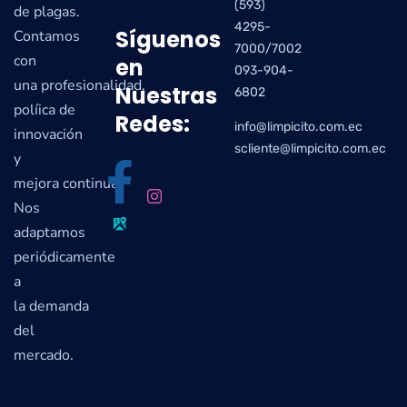
(593)
de plagas.
4295-
Síguenos
Contamos
7000/7002
con
en
093-904-
una profesionalidad,
Nuestras
6802
políica de
Redes:
info@limpicito.com.ec
innovación
scliente@limpicito.com.ec
y
mejora continua.
Nos
adaptamos
periódicamente
a
la demanda
del
mercado.