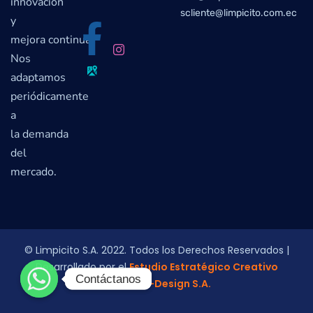
innovación
scliente@limpicito.com.ec
y
mejora continua.
Nos
adaptamos
periódicamente
a
la demanda
del
mercado.
© Limpicito S.A. 2022. Todos los Derechos Reservados |
Desarrollado por el
Estudio Estratégico Creativo
Contáctanos
Contáctanos
Colmena-Design S.A.