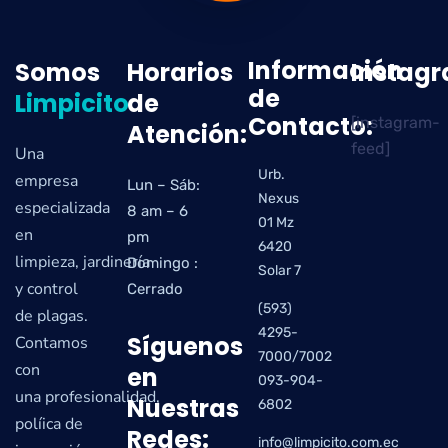
Información
Somos
Horarios
Instag
de
Limpicito
de
Contacto:
[instagram-
Atención:
feed]
Una
Urb.
empresa
Lun – Sáb:
Nexus
especializada
8 am – 6
01 Mz
en
pm
6420
limpieza, jardinería
Domingo :
Solar 7
y control
Cerrado
(593)
de plagas.
4295-
Síguenos
Contamos
7000/7002
con
en
093-904-
una profesionalidad,
Nuestras
6802
políica de
Redes:
info@limpicito.com.ec